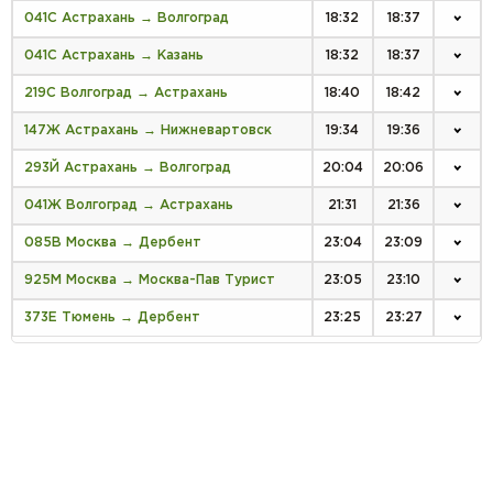
041С Астрахань → Волгоград
18:32
18:37
041С Астрахань → Казань
18:32
18:37
219С Волгоград → Астрахань
18:40
18:42
147Ж Астрахань → Нижневартовск
19:34
19:36
293Й Астрахань → Волгоград
20:04
20:06
041Ж Волгоград → Астрахань
21:31
21:36
085В Москва → Дербент
23:04
23:09
925М Москва → Москва-Пав Турист
23:05
23:10
373Е Тюмень → Дербент
23:25
23:27