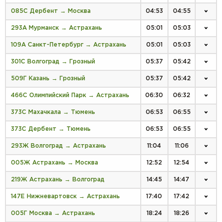
085С Дербент → Москва
04:53
04:55
293А Мурманск → Астрахань
05:01
05:03
109А Санкт-Петербург → Астрахань
05:01
05:03
301С Волгоград → Грозный
05:37
05:42
509Г Казань → Грозный
05:37
05:42
466С Олимпийский Парк → Астрахань
06:30
06:32
373С Махачкала → Тюмень
06:53
06:55
373С Дербент → Тюмень
06:53
06:55
293Ж Волгоград → Астрахань
11:04
11:06
005Ж Астрахань → Москва
12:52
12:54
219Ж Астрахань → Волгоград
14:45
14:47
147Е Нижневартовск → Астрахань
17:40
17:42
005Г Москва → Астрахань
18:24
18:26