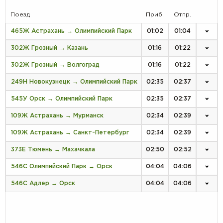
Поезд
Приб.
Отпр.
465Ж Астрахань → Олимпийский Парк
01:02
01:04
302Ж Грозный → Казань
01:16
01:22
302Ж Грозный → Волгоград
01:16
01:22
249Н Новокузнецк → Олимпийский Парк
02:35
02:37
545У Орск → Олимпийский Парк
02:35
02:37
109Ж Астрахань → Мурманск
02:34
02:39
109Ж Астрахань → Санкт-Петербург
02:34
02:39
373Е Тюмень → Махачкала
02:50
02:52
546С Олимпийский Парк → Орск
04:04
04:06
546С Адлер → Орск
04:04
04:06